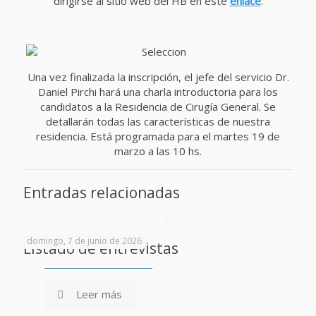
dirigirse al sitio web del HB en este
enlace
.
Una vez finalizada la inscripción, el jefe del servicio Dr.
Daniel Pirchi hará una charla introductoria para los
candidatos a la Residencia de Cirugía General. Se
detallarán todas las características de nuestra
residencia. Está programada para el martes 19 de
marzo a las 10 hs.
Entradas relacionadas
domingo, 7 de junio de 2026
Listado de entrevistas
Leer más