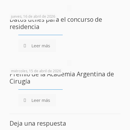
jueves, 16 de abril de 2026
Datos útiles para el concurso de
residencia
Leer más
miércoles, 15 de abril de 2026
Premio de la Academia Argentina de
Cirugía
Leer más
Deja una respuesta