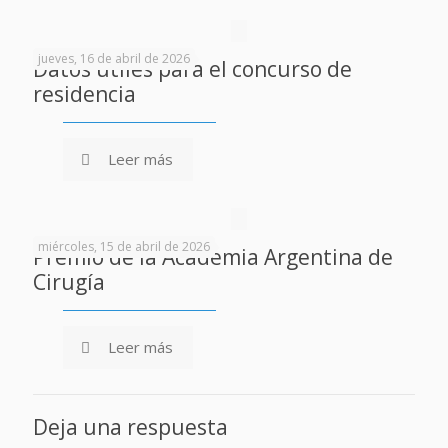
jueves, 16 de abril de 2026
Datos útiles para el concurso de
residencia
Leer más
miércoles, 15 de abril de 2026
Premio de la Academia Argentina de
Cirugía
Leer más
Deja una respuesta