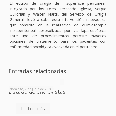
El equipo de cirugía de superficie peritoneal,
integrado por los Dres. Fernando Iglesia, Sergio
Quildrian y Walter Nardi, del Servicio de Cirugía
General, llevó a cabo esta intervención innovadora,
que consiste en la realización de quimioterapia
intraperitoneal aerosolizada por vía laparoscópica.
Este tipo de procedimientos permite mayores
opciones de tratamiento para los pacientes con
enfermedad oncológica avanzada en el peritoneo.
Entradas relacionadas
domingo, 7 de junio de 2026
Listado de entrevistas
Leer más