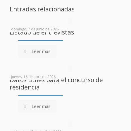
Entradas relacionadas
domingo, 7 de junio de 2026
Listado de entrevistas
Leer más
jueves, 16 de abril de 2026
Datos útiles para el concurso de
residencia
Leer más