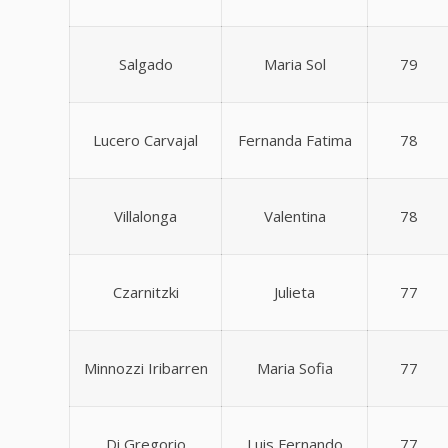
Salgado
Maria Sol
79
Lucero Carvajal
Fernanda Fatima
78
Villalonga
Valentina
78
Czarnitzki
Julieta
77
Minnozzi Iribarren
Maria Sofia
77
Di Gregorio
Luis Fernando
77