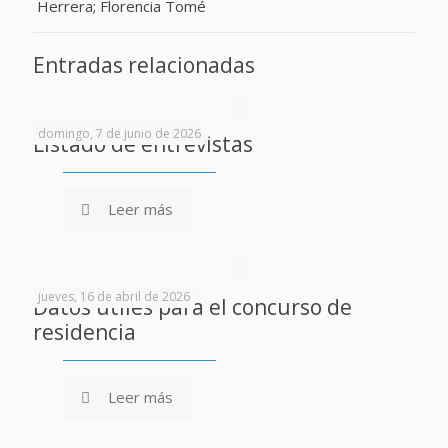
Herrera; Florencia Tomé
Entradas relacionadas
domingo, 7 de junio de 2026
Listado de entrevistas
Leer más
jueves, 16 de abril de 2026
Datos útiles para el concurso de
residencia
Leer más