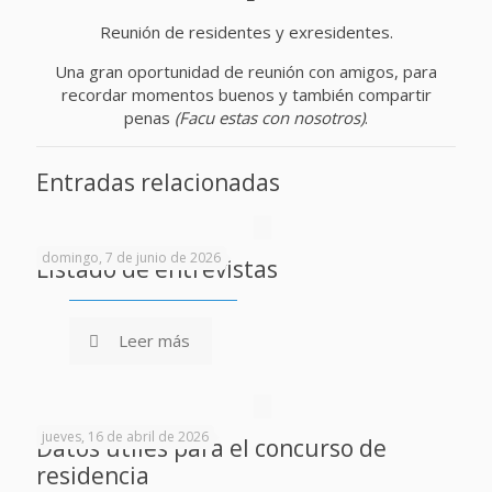
Reunión de residentes y exresidentes.
Una gran oportunidad de reunión con amigos, para
recordar momentos buenos y también compartir
penas
(Facu estas con nosotros)
.
Entradas relacionadas
domingo, 7 de junio de 2026
Listado de entrevistas
Leer más
jueves, 16 de abril de 2026
Datos útiles para el concurso de
residencia