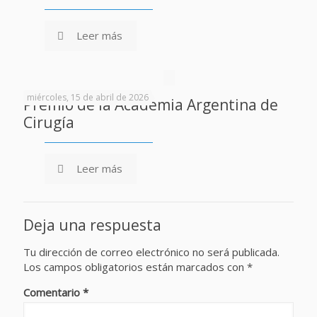
Leer más
miércoles, 15 de abril de 2026
Premio de la Academia Argentina de
Cirugía
Leer más
Deja una respuesta
Tu dirección de correo electrónico no será publicada.
Los campos obligatorios están marcados con
*
Comentario
*